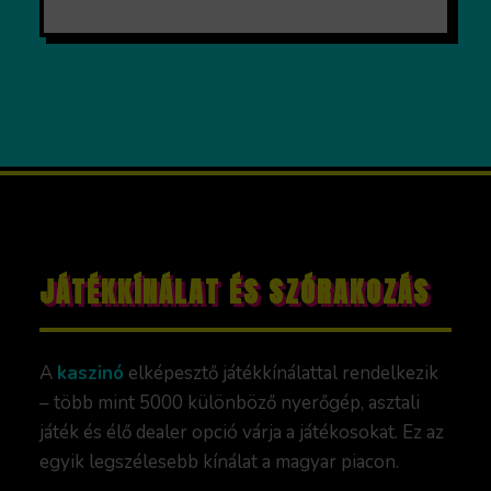
JÁTÉKKÍNÁLAT ÉS SZÓRAKOZÁS
A
kaszinó
elképesztő játékkínálattal rendelkezik
– több mint 5000 különböző nyerőgép, asztali
játék és élő dealer opció várja a játékosokat. Ez az
egyik legszélesebb kínálat a magyar piacon.