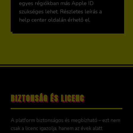
egyes régiókban más Apple ID
szükséges lehet. Részletes leírás a
help center oldalán érhető el.
BIZTONSÁG ÉS LICENC
A platform biztonságos és megbízható – ezt nem
csak a licenc igazolja, hanem az évek alatt