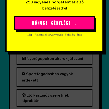
250 ingyenes pörgetést
az első
befizetésedre!
❓ AJÁNLAT-KVÍZ
BÓNUSZ IGÉNYLÉSE →
18+ · Feltételek érvényesek · Felelős játék
1. kérdés / 3
Mi a fő célod az online kaszinón?
🎰 Nyerőgépeken akarok játszani
⚽ Sportfogadásban vagyok
érdekelt
🎲 Élő kaszinót szeretnék
kipróbálni