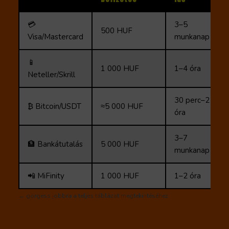
💳
3–5
500 HUF
Visa/Mastercard
munkanap
📱
1 000 HUF
1–4 óra
Neteller/Skrill
30 perc–2
₿ Bitcoin/USDT
≈5 000 HUF
óra
3–7
🏦 Bankátutalás
5 000 HUF
munkanap
📲 MiFinity
1 000 HUF
1–2 óra
← görgess jobbra a teljes táblázat megtekintéséhez