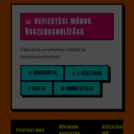
📊 BEFIZETÉSI MÓDOK
ÖSSZEHASONLÍTÁSA
Válaszd ki a befizetési módot az
összehasonlításhoz:
💳 BANKKÁRTYA
📱 E-PÉNZTÁRCA
₿ KRIPTO
🏦 BANKÁTUTALÁS
Minimum
Kifizetési
Fizetési mód
befizetés
idő