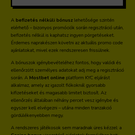
A
befizetés nélküli bónusz
lehetősége szintén
elérhető – bizonyos promóciók során regisztráció után,
befizetés nélkül is kaphatsz ingyen pörgetéseket.
Érdemes naprakészen követni az aktuális promo code
ajánlatokat, mivel ezek rendszeresen frissülnek.
A bónuszok igénybevételéhez fontos, hogy valódi és
ellenőrzött személyes adatokat adj meg a regisztráció
során. A
Mostbet online
platform KYC eljárást
alkalmaz, amely az igazolt fiókoknál gyorsabb
kifizetéseket és magasabb limitet biztosít. Az
ellenőrzés általában néhány percet vesz igénybe és
egyszer kell elvégezni – utána minden tranzakció
gördülékenyebben megy.
A rendszeres játékosok sem maradnak üres kézzel: a