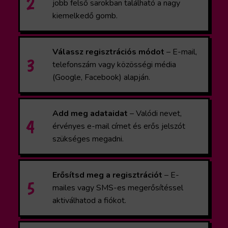
jobb felső sarokban található a nagy
kiemelkedő gomb.
Válassz regisztrációs módot
– E-mail,
telefonszám vagy közösségi média
(Google, Facebook) alapján.
Add meg adataidat
– Valódi nevet,
érvényes e-mail címet és erős jelszót
szükséges megadni.
Erősítsd meg a regisztrációt
– E-
mailes vagy SMS-es megerősítéssel
aktiválhatod a fiókot.