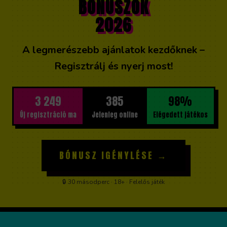
BÓNUSZOK
2026
A legmerészebb ajánlatok kezdőknek –
Regisztrálj és nyerj most!
3 249
385
98%
Új regisztráció ma
Jelenleg online
Elégedett játékos
BÓNUSZ IGÉNYLÉSE →
🔒 30 másodperc · 18+ · Felelős játék