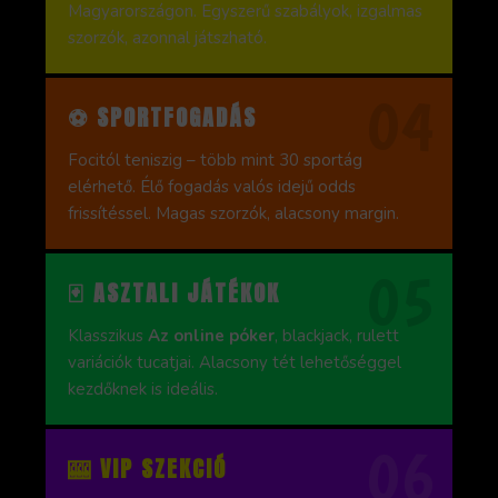
Magyarországon. Egyszerű szabályok, izgalmas
szorzók, azonnal játszható.
04
⚽ SPORTFOGADÁS
Focitól teniszig – több mint 30 sportág
elérhető. Élő fogadás valós idejű odds
frissítéssel. Magas szorzók, alacsony margin.
05
🃏 ASZTALI JÁTÉKOK
Klasszikus
Az online póker
, blackjack, rulett
variációk tucatjai. Alacsony tét lehetőséggel
kezdőknek is ideális.
06
🎰 VIP SZEKCIÓ