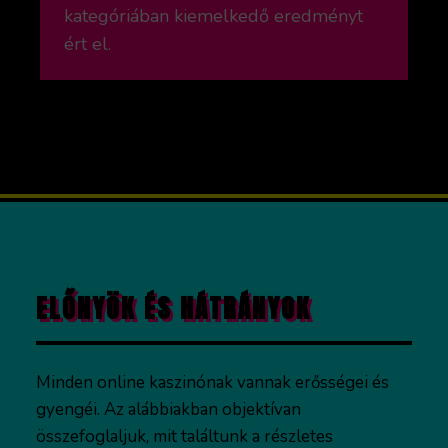
kategóriában kiemelkedő eredményt
ért el.
ELŐNYÖK ÉS HÁTRÁNYOK
Minden online kaszinónak vannak erősségei és
gyengéi. Az alábbiakban objektívan
összefoglaljuk, mit találtunk a részletes