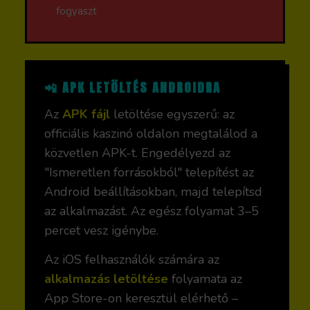
fogyaszt
📲 APK LETÖLTÉS ANDROIDRA
Az
APK fájl
letöltése egyszerű: az
officiális kaszinó oldalon megtalálod a
közvetlen APK-t. Engedélyezd az
"Ismeretlen forrásokból" telepítést az
Android beállításokban, majd telepítsd
az alkalmazást. Az egész folyamat 3–5
percet vesz igénybe.
Az iOS felhasználók számára az
alkalmazás letöltése
folyamata az
App Store-on keresztül elérhető –