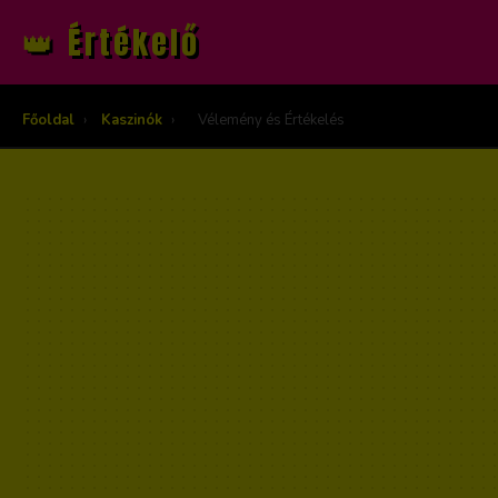
👑 Értékelő
Főoldal
›
Kaszinók
›
Vélemény és Értékelés