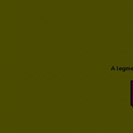
A legme