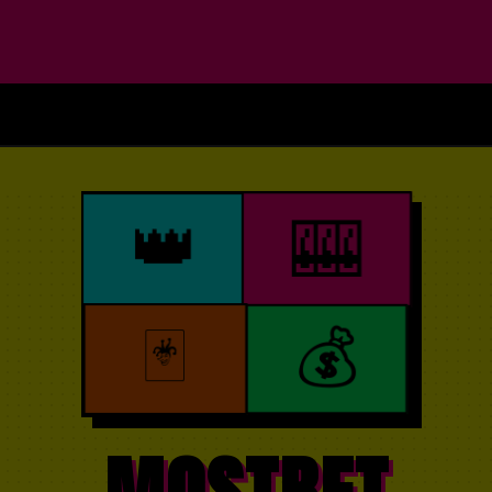
🎰
👑
🃏
💰