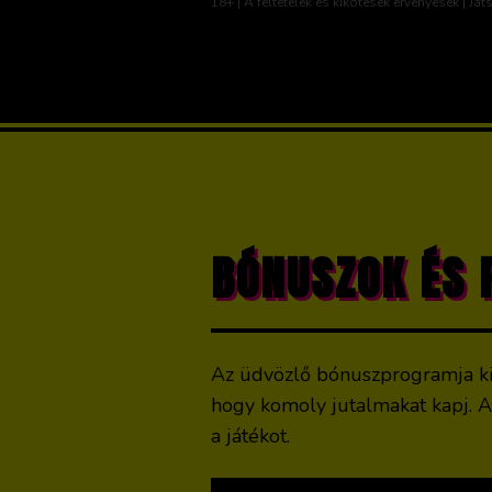
18+ | A feltételek és kikötések érvényesek | Já
BÓNUSZOK ÉS 
Az üdvözlő bónuszprogramja kife
hogy komoly jutalmakat kapj. A
a játékot.