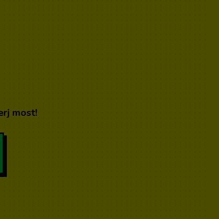
rj most!