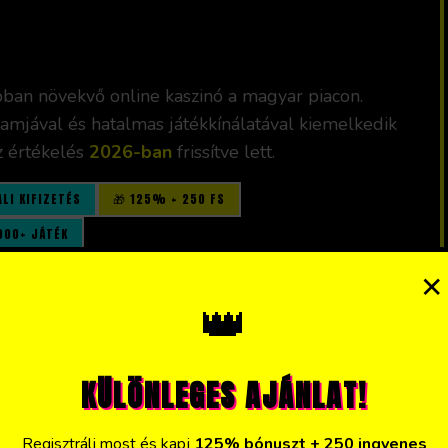
ban növekvő online kaszinó a magyar piacon.
jával és hatalmas játékkínálatával kiemelkedik
z értékelés
2026-ban
frissítve lett.
LI KIFIZETÉS
🎁 125% + 250 FS
000+ JÁTÉK
✕
👑
Részletek
KÜLÖNLEGES AJÁNLAT!
125% befizetési bónusz + 250 ingyenes pörgetés
Regisztrálj most és kapj
125% bónuszt + 250 ingyenes