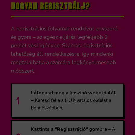
HOGYAN REGISZTRÁLJ?
A regisztrációs folyamat rendkívül egyszerű
és gyors – az egész eljárás legfeljebb 2
percet vesz igénybe. Számos regisztrációs
lehetőség áll rendelkezésre, így mindenki
megtalálhatja a számára legkényelmesebb
módszert.
Látogasd meg a kaszinó weboldalát
– Keresd fel a a HU hivatalos oldalát a
böngésződben.
Kattints a "Regisztráció" gombra
– A