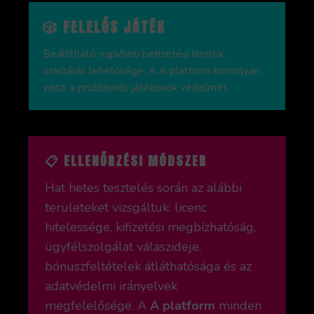
🎲 FELELŐS JÁTÉK
Beállítható napi/heti befizetési limitek,
önkizárás lehetősége. A A platform komolyan
veszi a problémás játékosok védelmét.
📋 ELLENŐRZÉSI MÓDSZER
Hat hetes tesztelés során az alábbi
területeket vizsgáltuk: licenc
hitelessége, kifizetési megbízhatóság,
ügyfélszolgálat válaszideje,
bónuszfeltételek átláthatósága és az
adatvédelmi irányelvek
megfelelősége. A
A platform
minden