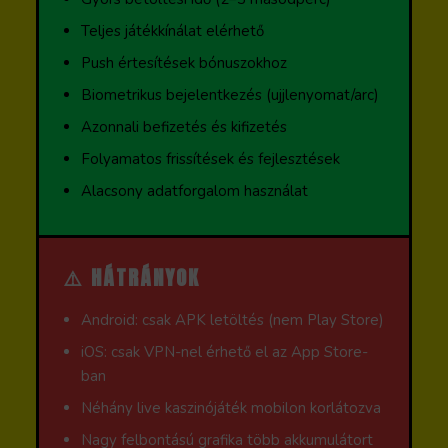
Teljes játékkínálat elérhető
Push értesítések bónuszokhoz
Biometrikus bejelentkezés (ujjlenyomat/arc)
Azonnali befizetés és kifizetés
Folyamatos frissítések és fejlesztések
Alacsony adatforgalom használat
⚠️ HÁTRÁNYOK
Android: csak APK letöltés (nem Play Store)
iOS: csak VPN-nel érhető el az App Store-
ban
Néhány live kaszinójáték mobilon korlátozva
Nagy felbontású grafika több akkumulátort