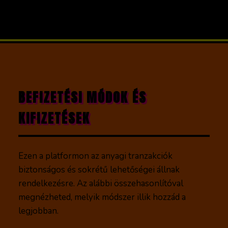
BEFIZETÉSI MÓDOK ÉS
KIFIZETÉSEK
Ezen a platformon az anyagi tranzakciók
biztonságos és sokrétű lehetőségei állnak
rendelkezésre. Az alábbi összehasonlítóval
megnézheted, melyik módszer illik hozzád a
legjobban.