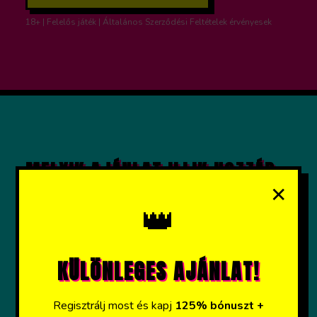
18+ | Felelős játék | Általános Szerződési Feltételek érvényesek
MELYIK AJÁNLAT ILLIK HOZZÁD
✕
LEGJOBBAN?
👑
Nem tudod, mivel kezdj? Az alábbi kvíz segít
KÜLÖNLEGES AJÁNLAT!
megtalálni a számodra legjobb ajánlatot –
különösen, ha még kezdő vagy az online kaszinók
Regisztrálj most és kapj
125% bónuszt +
világában.