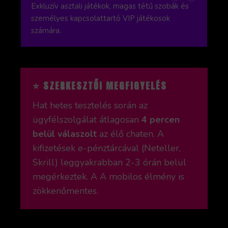
Exkluzív asztali játékok, magas tétű szobák és
személyes kapcsolattartó VIP játékosok
számára.
⭐ SZERKESZTŐI MEGFIGYELÉS
Hat hetes tesztelés során az
ügyfélszolgálat átlagosan
4 percen
belül válaszolt
az élő chaten. A
kifizetések e-pénztárcával (Neteller,
Skrill) leggyakrabban 2-3 órán belül
megérkeztek. A A mobilos élmény is
zökkenőmentes.