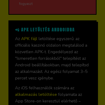
fogyaszt
📲 APK LETÖLTÉS ANDROIDRA
Az
APK fájl
letöltése egyszerű: az
officiális kaszinó oldalon megtalálod a
közvetlen APK-t. Engedélyezd az
"Ismeretlen forrásokból" telepítést az
Android beállításokban, majd telepítsd
az alkalmazást. Az egész folyamat 3–5
percet vesz igénybe.
Az iOS felhasználók számára az
alkalmazás letöltése
folyamata az
App Store-on keresztül elérhető –