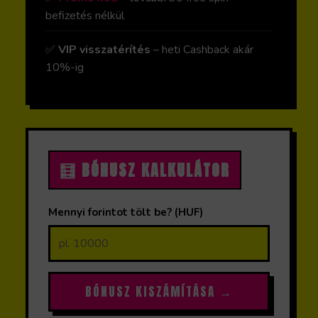
befizetés nélkül
✅
VIP visszatérítés
– heti Cashback akár
10%-ig
🧮 BÓNUSZ KALKULÁTOR
Mennyi forintot tölt be? (HUF)
BÓNUSZ KISZÁMÍTÁSA →