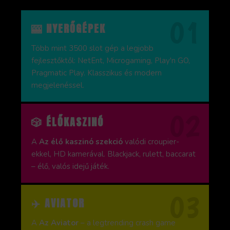
01
🎰 NYERŐGÉPEK
Több mint 3500 slot gép a legjobb
fejlesztőktől: NetEnt, Microgaming, Play'n GO,
Pragmatic Play. Klasszikus és modern
megjelenéssel.
02
🎲 ÉLŐKASZINÓ
A
Az élő kaszinó szekció
valódi croupier-
ekkel, HD kamerával. Blackjack, rulett, baccarat
– élő, valós idejű játék.
03
✈️ AVIATOR
A
Az Aviator
– a legtrending crash game