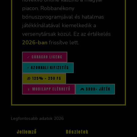
piacon. Robbanékony
bónuszprogramjával és hatalmas
játékkínálatával kiemelkedik a
versenytársak közül. Ez az értékelés
2026-ban
frissítve lett.
✓ CURACAO LICENC
⚡ AZONNALI KIFIZETÉS
🎁 125% + 250 FS
📱 MOBILAPP ELÉRHETŐ
🎮 5000+ JÁTÉK
Legfontosabb adatok 2026
Jellemző
Részletek