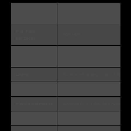
125% befizetési bónusz + 250 in
Üdvözlő bónusz
pörgetés
Minimum
500 HUF
befizetés
1–24 óra (e-pénztárca), 3–5 nap
Kifizetési idő
(bankkártya)
Licenc
Curacao eGaming (szám: 1668/JAZ
Játékok száma
5000+ nyerőgép, asztali játék, live
Mobilalkalmazás
Android APK + iOS App Store
Magyar nyelvű
Igen, teljes felület és támogatás