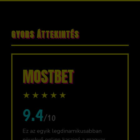
GYORS ÁTTEKINTÉS
MOSTBET
★★★★★
9.4
/10
Ez az egyik legdinamikusabban
növekvő online kaszinó a magyar