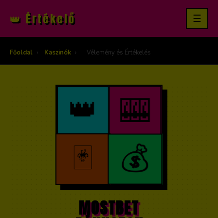
👑 Értékelő
☰
Főoldal
›
Kaszinók
›
Vélemény és Értékelés
👑
🎰
💰
🃏
MOSTBET