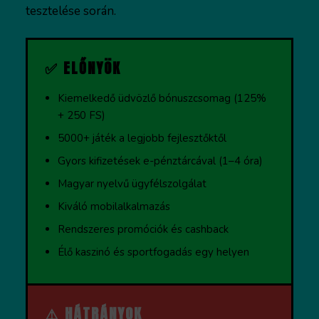
tesztelése során.
✅ ELŐNYÖK
Kiemelkedő üdvözlő bónuszcsomag (125%
+ 250 FS)
5000+ játék a legjobb fejlesztőktől
Gyors kifizetések e-pénztárcával (1–4 óra)
Magyar nyelvű ügyfélszolgálat
Kiváló mobilalkalmazás
Rendszeres promóciók és cashback
Élő kaszinó és sportfogadás egy helyen
⚠️ HÁTRÁNYOK