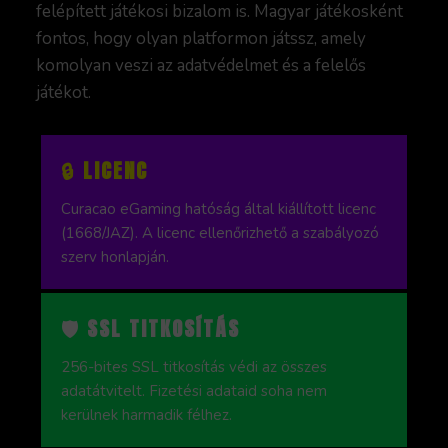
felépített játékosi bizalom is. Magyar játékosként
fontos, hogy olyan platformon játssz, amely
komolyan veszi az adatvédelmet és a felelős
játékot.
🔒 LICENC
Curacao eGaming hatóság által kiállított licenc
(1668/JAZ). A licenc ellenőrizhető a szabályozó
szerv honlapján.
🛡️ SSL TITKOSÍTÁS
256-bites SSL titkosítás védi az összes
adatátvitelt. Fizetési adataid soha nem
kerülnek harmadik félhez.