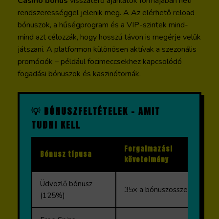
Casino bonus
visszatérő ajánlatok formájában heti
rendszerességgel jelenik meg. A Az elérhető reload
bónuszok, a hűségprogram és a VIP-szintek mind-
mind azt célozzák, hogy hosszú távon is megérje velük
játszani. A platformon különösen aktívak a szezonális
promóciók – például focimeccsekhez kapcsolódó
fogadási bónuszok és kaszinótornák.
💡 BÓNUSZFELTÉTELEK – AMIT
TUDNI KELL
Forgalmazási
Bónusz típusa
követelmény
Üdvözlő bónusz
35× a bónuszösszeg
(125%)